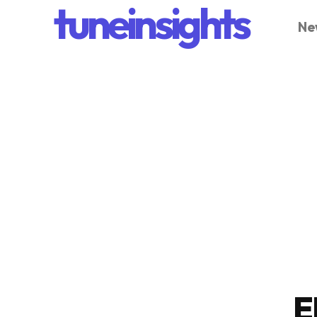
tuneinsights
Ne
E