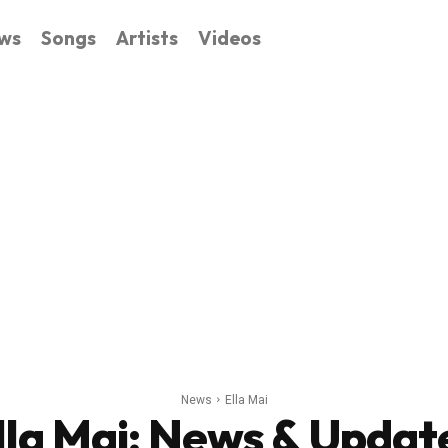
ws
Songs
Artists
Videos
News
Ella Mai
lla Mai
: News & Updat