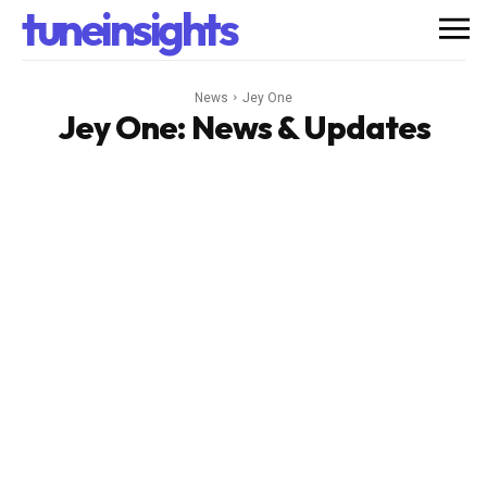
tuneinsights
News
Jey One
Jey One
: News & Updates