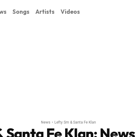
ws
Songs
Artists
Videos
News
Lefty Sm & Santa Fe Klan
& Santa Fe Klan
: News