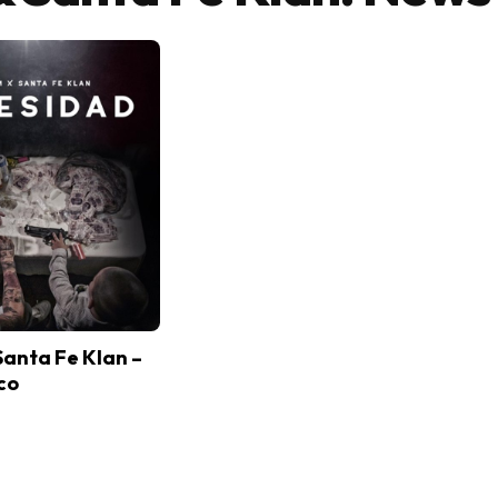
Santa Fe Klan –
co