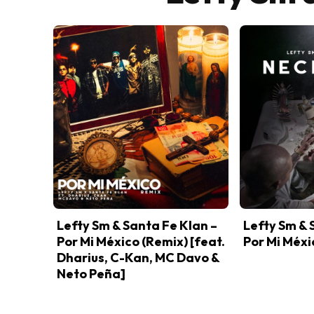
Lefty Sm & Santa Fe Klan –
Lefty Sm & 
Por Mi México (Remix) [feat.
Por Mi Méxi
Dharius, C-Kan, MC Davo &
Neto Peña]