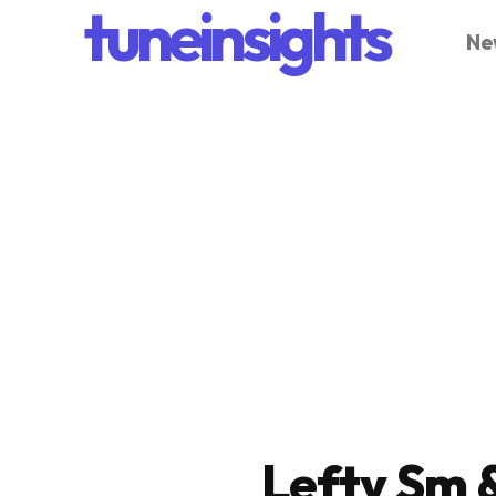
tuneinsights
Ne
Lefty Sm 