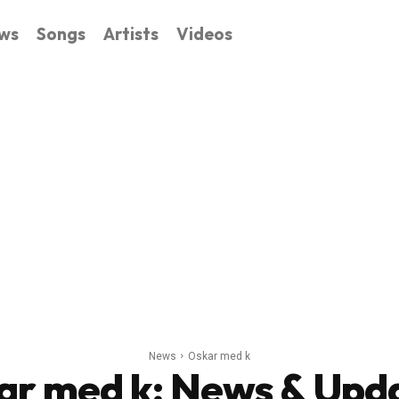
ws
Songs
Artists
Videos
News
Oskar med k
ar med k
: News & Upd