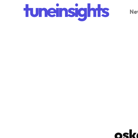
tuneinsights
Ne
osk