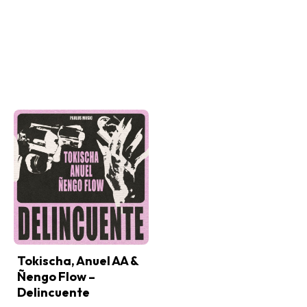
Tokischa, Anuel AA &
Ñengo Flow –
Delincuente